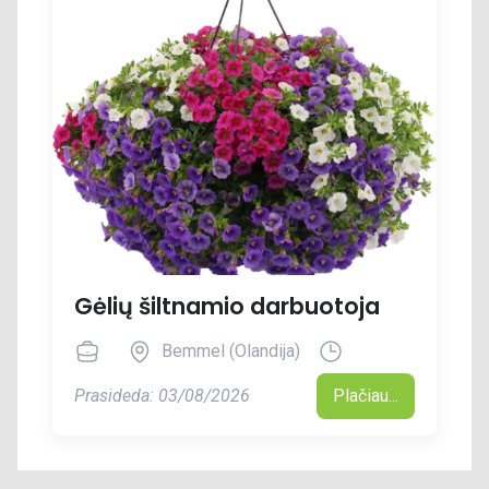
Gėlių šiltnamio darbuotoja
Bemmel (Olandija)
Prasideda: 03/08/2026
Plačiau...