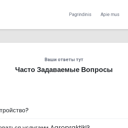
Pagrindinis
Apie mus
Ваши ответы тут
Часто Задаваемые Вопросы
стройство?
оваться услугами Agropraktiki?
 Выберите Вам наиболее понравившееся предложение о раб